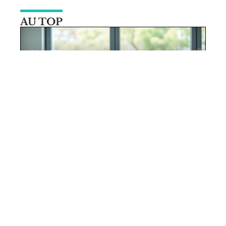
AU TOP
14 juin 2026
Ségur pour tous : qui est concerné
par cette mesure ?