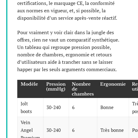
certifications, le marquage CE, la conformité
aux normes en vigueur, et, si possible, la
disponibilité d’un service après-vente réactif.
Pour vraiment y voir clair dans la jungle des
offres, rien ne vaut un comparatif synthétique.
Un tableau qui regroupe pression possible,
nombre de chambres, ergonomie et retours
d’utilisateurs aide à trancher sans se laisser
happer par les seuls arguments commerciaux.
Modèle
Pression
Nombre
Ergonomie
Re
(mmHg)
de
ut
chambres
Jolt
Tr
30-240
6
Bonne
boots
po
Vein
Angel
30-240
6
Très bonne
Po
Premium