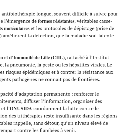
antibiothérapie longue, souvent difficile à suivre pour
formes résistantes
ise l’émergence de
, véritables casse-
ts moléculaires
et les protocoles de dépistage (prise de
 améliorent la détection, que la maladie soit latente
on et d’Immunité de Lille (CIIL)
, rattaché à l’Institut
e, la pneumonie, la peste ou les hépatites virales. Le
les risques épidémiques et à contrer la résistance aux
agents pathogènes ne connaît pas de frontières.
pacité d’adaptation permanente : renforcer le
raitements, diffuser l’information, organiser des
ONUSIDA
et l’
coordonnent la lutte contre le
on des trithérapies reste insuffisante dans les régions
tables rappelle, sans détour, qu’un niveau élevé de
rempart contre les flambées à venir.