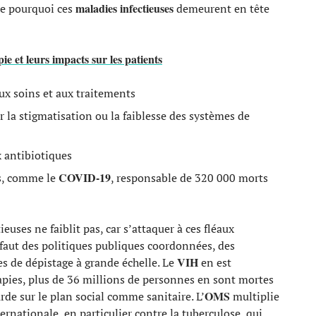
maladies infectieuses
re pourquoi ces
demeurent en tête
e et leurs impacts sur les patients
aux soins et aux traitements
r la stigmatisation ou la faiblesse des systèmes de
 antibiotiques
COVID-19
es, comme le
, responsable de 320 000 morts
ieuses ne faiblit pas, car s’attaquer à ces fléaux
 faut des politiques publiques coordonnées, des
VIH
s de dépistage à grande échelle. Le
en est
rapies, plus de 36 millions de personnes en sont mortes
OMS
urde sur le plan social comme sanitaire. L’
multiplie
ernationale, en particulier contre la tuberculose, qui