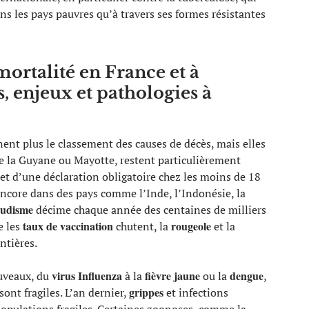
ns les pays pauvres qu’à travers ses formes résistantes
ortalité en France et à
es, enjeux et pathologies à
nt plus le classement des causes de décès, mais elles
e la Guyane ou Mayotte, restent particulièrement
jet d’une déclaration obligatoire chez les moins de 18
 encore dans des pays comme l’Inde, l’Indonésie, la
ludisme
décime chaque année des centaines de milliers
taux de vaccination
rougeole
e les
chutent, la
et la
ntières.
virus Influenza
fièvre jaune
dengue
ouveaux, du
à la
ou la
,
grippes
sont fragiles. L’an dernier,
et infections