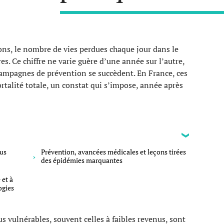
ions, le nombre de vies perdues chaque jour dans le
s. Ce chiffre ne varie guère d’une année sur l’autre,
campagnes de prévention se succèdent. En France, ces
rtalité totale, un constat qui s’impose, année après
lus
Prévention, avancées médicales et leçons tirées
des épidémies marquantes
 et à
ogies
us vulnérables, souvent celles à faibles revenus, sont