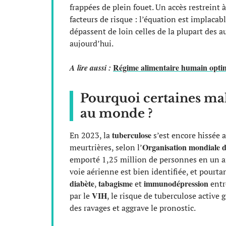
frappées de plein fouet. Un accès restreint 
facteurs de risque : l’équation est implac
dépassent de loin celles de la plupart des 
aujourd’hui.
Régime alimentaire humain optimal
A lire aussi :
Pourquoi certaines mal
au monde ?
tuberculose
En 2023, la
s’est encore hissée 
Organisation mondiale d
meurtrières, selon l’
emporté 1,25 million de personnes en un an.
voie aérienne est bien identifiée, et pourta
diabète
tabagisme
immunodépression
,
et
entr
VIH
par le
, le risque de tuberculose active 
des ravages et aggrave le pronostic.