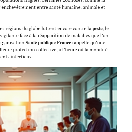
 populations fragiles. Certaines zoonoses, comme la
 l’enchevêtrement entre santé humaine, animale et
peste
des régions du globe luttent encore contre la
, le
r vigilante face à la réapparition de maladies que l’on
Santé publique France
’organisation
rappelle qu’une
eure protection collective, à l’heure où la mobilité
gents infectieux.