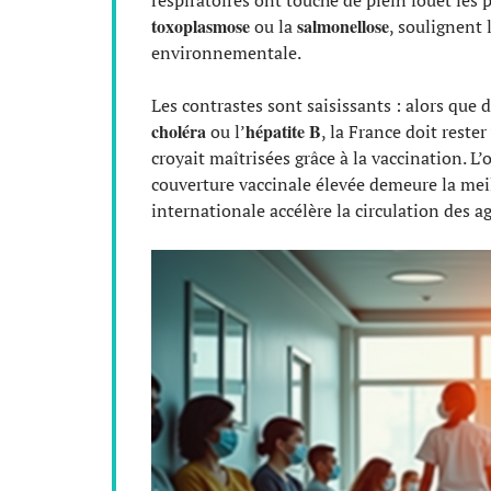
respiratoires ont touché de plein fouet les
toxoplasmose
salmonellose
ou la
, soulignent
environnementale.
Les contrastes sont saisissants : alors que 
choléra
hépatite B
ou l’
, la France doit reste
croyait maîtrisées grâce à la vaccination. L
couverture vaccinale élevée demeure la meill
internationale accélère la circulation des a