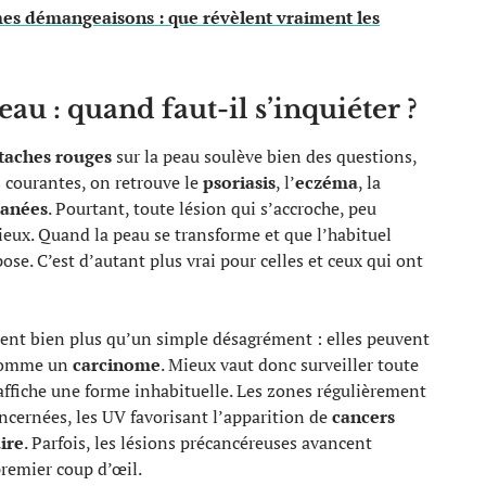
es démangeaisons : que révèlent vraiment les
au : quand faut-il s’inquiéter ?
taches rouges
sur la peau soulève bien des questions,
s courantes, on retrouve le
psoriasis
, l’
eczéma
, la
tanées
. Pourtant, toute lésion qui s’accroche, peu
rieux. Quand la peau se transforme et que l’habituel
ose. C’est d’autant plus vrai pour celles et ceux qui ont
lent bien plus qu’un simple désagrément : elles peuvent
 comme un
carcinome
. Mieux vaut donc surveiller toute
 affiche une forme inhabituelle. Les zones régulièrement
ncernées, les UV favorisant l’apparition de
cancers
ire
. Parfois, les lésions précancéreuses avancent
 premier coup d’œil.