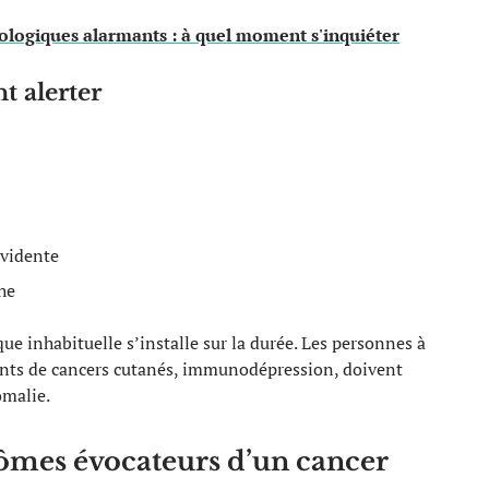
ogiques alarmants : à quel moment s'inquiéter
t alerter
évidente
he
que inhabituelle s’installe sur la durée. Les personnes à
dents de cancers cutanés, immunodépression, doivent
omalie.
ômes évocateurs d’un cancer