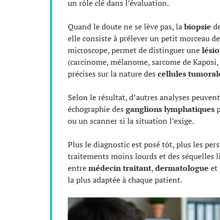
un rôle clé dans l’évaluation.
Quand le doute ne se lève pas, la
biopsie
de
elle consiste à prélever un petit morceau d
microscope, permet de distinguer une
lési
(carcinome, mélanome, sarcome de Kaposi, et
précises sur la nature des
cellules tumoral
Selon le résultat, d’autres analyses peuven
échographie des
ganglions lymphatiques
p
ou un scanner si la situation l’exige.
Plus le diagnostic est posé tôt, plus les pe
traitements moins lourds et des séquelles l
entre
médecin traitant
,
dermatologue
et 
la plus adaptée à chaque patient.