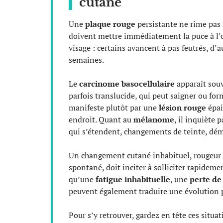
cutané
Une
plaque rouge
persistante ne rime pas 
doivent mettre immédiatement la puce à l’o
visage : certains avancent à pas feutrés, d
semaines.
Le
carcinome basocellulaire
apparaît souv
parfois translucide, qui peut saigner ou fo
manifeste plutôt par une
lésion rouge
épai
endroit. Quant au
mélanome
, il inquiète 
qui s’étendent, changements de teinte, dém
Un changement cutané inhabituel, rougeur 
spontané, doit inciter à solliciter rapideme
qu’une
fatigue inhabituelle
, une
perte de
peuvent également traduire une évolution p
Pour s’y retrouver, gardez en tête ces situati