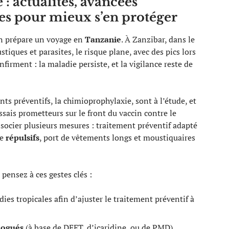
: actualités, avancées
gies pour mieux s’en protéger
n prépare un voyage en
Tanzanie
. À Zanzibar, dans le
tiques et parasites, le risque plane, avec des pics lors
onfirment : la maladie persiste, et la vigilance reste de
ts préventifs, la chimioprophylaxie, sont à l’étude, et
sais prometteurs sur le front du vaccin contre le
ssocier plusieurs mesures : traitement préventif adapté
de
répulsifs
, port de vêtements longs et moustiquaires
 pensez à ces gestes clés :
ies tropicales afin d’ajuster le traitement préventif à
logués
(à base de DEET, d’icaridine, ou de PMD),