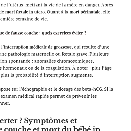
de l’utérus, mettant la vie de la mère en danger. Après
mort fœtale in utero
mort périnatale
 de
. Quant à la
, elle
remière semaine de vie.
ue de fausse couche : quels exercices éviter ?
interruption médicale de grossesse
l’
, qui résulte d’une
 une pathologie maternelle ou fœtale grave. Plusieurs
lsion spontanée : anomalies chromosomiques,
s hormonaux ou de la coagulation. À noter : plus l’âge
plus la probabilité d’interruption augmente.
pose sur l’échographie et le dosage des beta-hCG. Si la
n examen médical rapide permet de prévenir les
nner.
lerter ? Symptômes et
se couche et mort du bébé in