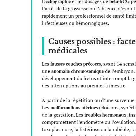
échographie
beta-hCG
L’
et les dosages de
pe
l’arrêt de la grossesse ou l’absence d’évol
rapidement un professionnel de santé limite
infectieuses ou hémorragiques.
Causes possibles : fact
médicales
fausses couches précoces
Les
, avant 14 sema
anomalie chromosomique
une
de l’embryon. 
développement du fœtus et interrompt la g
des interruptions au premier trimestre.
À partir de la répétition ou d’une survenue 
malformations utérines
Les
(cloisons, synéch
troubles hormonaux
de la gestation. Les
, in
compromettent l’endomètre ou l’ovulation. P
toxoplasmose, la listériose ou la rubéole, 