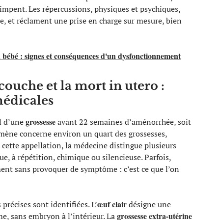
grimpent. Les répercussions, physiques et psychiques,
, et réclament une prise en charge sur mesure, bien
u bébé : signes et conséquences d'un dysfonctionnement
ouche et la mort in utero :
 médicales
grossesse
el d’une
avant 22 semaines d’aménorrhée, soit
omène concerne environ un quart des grossesses,
cette appellation, la médecine distingue plusieurs
que, à répétition, chimique ou silencieuse. Parfois,
nt sans provoquer de symptôme : c’est ce que l’on
œuf clair
précises sont identifiées. L’
désigne une
grossesse extra-utérine
me, sans embryon à l’intérieur. La