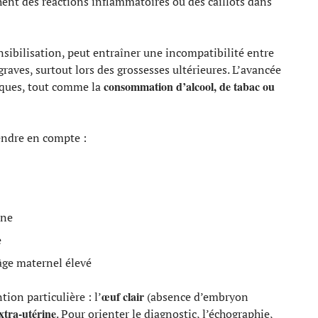
nt des réactions inflammatoires ou des caillots dans
ensibilisation, peut entraîner une incompatibilité entre
raves, surtout lors des grossesses ultérieures. L’avancée
consommation d’alcool, de tabac ou
isques, tout comme la
endre en compte :
une
e
âge maternel élevé
œuf clair
ion particulière : l’
(absence d’embryon
xtra-utérine
. Pour orienter le diagnostic, l’échographie,