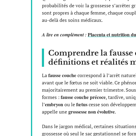
probabilités de voir la grossesse s’arrêter 
sont propres à chaque femme, chaque couple
au-delà des soins médicaux.
Placenta et nutrition d
A lire en complément :
Comprendre la fausse c
définitions et réalités
fausse couche
La
correspond à l’arrêt natur
avant que le fœtus ne soit viable. Ce phén
majoritairement au premier trimestre. Sous 
fausse couche précoce
formes :
, tardive, uni
embryon
fœtus
l’
ou le
cesse son développeme
grossesse non évolutive
appelle une
.
Dans le jargon médical, certaines situations 
grossesse où seul le sac gestationnel se for