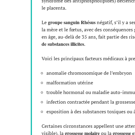
syndrome des antiphospholipides) déclenche
le placenta.
groupe sanguin Rhésus
Le
négatif, s’il y a s
la mère et le fœtus, avec des conséquences g
en âge, au-delà de 35 ans, fait partie des r
de substances illicites
.
Voici les principaux facteurs médicaux à pr
anomalie chromosomique de l’embryon
malformation utérine
trouble hormonal ou maladie auto-imm
infection contractée pendant la grossess
exposition à des substances toxiques ou 
Certaines circonstances appellent une attent
grossesse molaire
grossesse e
visible), la
ou la