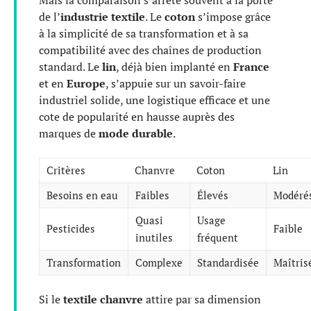
Mais la comparaison s’arrête souvent à la porte
de l’
industrie textile
. Le
coton
s’impose grâce
à la simplicité de sa transformation et à sa
compatibilité avec des chaînes de production
standard. Le
lin
, déjà bien implanté en
France
et en
Europe
, s’appuie sur un savoir-faire
industriel solide, une logistique efficace et une
cote de popularité en hausse auprès des
marques de
mode durable
.
Critères
Chanvre
Coton
Lin
Besoins en eau
Faibles
Élevés
Modéré
Quasi
Usage
Pesticides
Faible
inutiles
fréquent
Transformation
Complexe
Standardisée
Maîtris
Si le
textile chanvre
attire par sa dimension