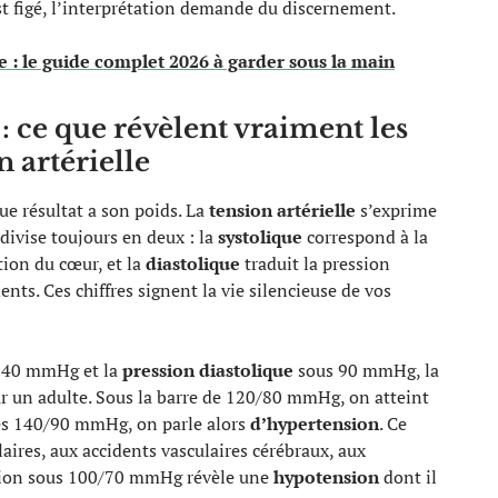
t figé, l’interprétation demande du discernement.
e : le guide complet 2026 à garder sous la main
 : ce que révèlent vraiment les
n artérielle
e résultat a son poids. La
tension artérielle
s’exprime
 divise toujours en deux : la
systolique
correspond à la
tion du cœur, et la
diastolique
traduit la pression
ts. Ces chiffres signent la vie silencieuse de vos
140 mmHg et la
pression diastolique
sous 90 mmHg, la
r un adulte. Sous la barre de 120/80 mmHg, on atteint
 les 140/90 mmHg, on parle alors
d’hypertension
. Ce
laires, aux accidents vasculaires cérébraux, aux
nsion sous 100/70 mmHg révèle une
hypotension
dont il