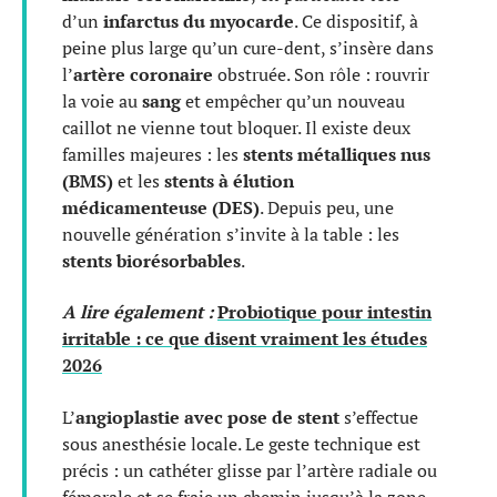
d’un
infarctus du myocarde
. Ce dispositif, à
peine plus large qu’un cure-dent, s’insère dans
l’
artère coronaire
obstruée. Son rôle : rouvrir
la voie au
sang
et empêcher qu’un nouveau
caillot ne vienne tout bloquer. Il existe deux
familles majeures : les
stents métalliques nus
(BMS)
et les
stents à élution
médicamenteuse (DES)
. Depuis peu, une
nouvelle génération s’invite à la table : les
stents biorésorbables
.
A lire également :
Probiotique pour intestin
irritable : ce que disent vraiment les études
2026
L’
angioplastie avec pose de stent
s’effectue
sous anesthésie locale. Le geste technique est
précis : un cathéter glisse par l’artère radiale ou
fémorale et se fraie un chemin jusqu’à la zone