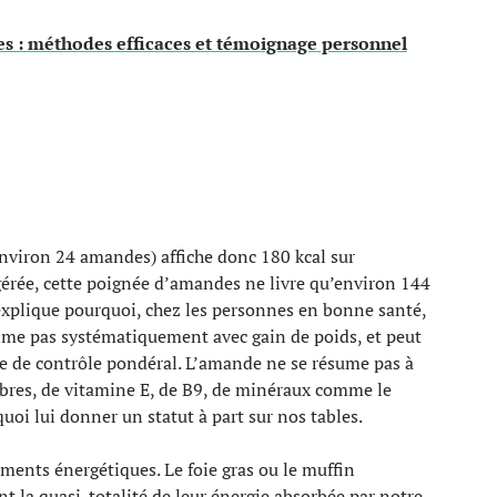
es : méthodes efficaces et témoignage personnel
nviron 24 amandes) affiche donc 180 kcal sur
digérée, cette poignée d’amandes ne livre qu’environ 144
l explique pourquoi, chez les personnes en bonne santé,
me pas systématiquement avec gain de poids, et peut
e de contrôle pondéral. L’amande ne se résume pas à
 fibres, de vitamine E, de B9, de minéraux comme le
oi lui donner un statut à part sur nos tables.
ments énergétiques. Le foie gras ou le muffin
ent la quasi-totalité de leur énergie absorbée par notre